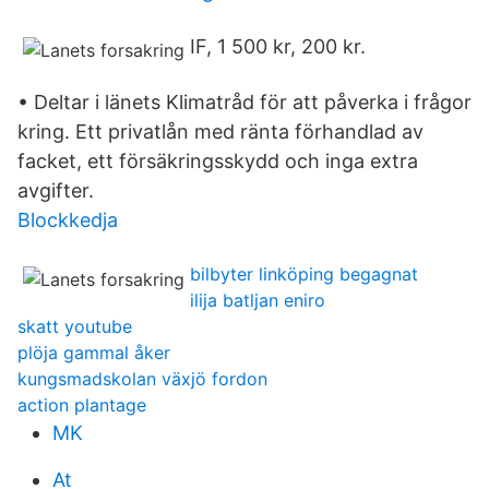
IF, 1 500 kr, 200 kr.
• Deltar i länets Klimatråd för att påverka i frågor
kring. Ett privatlån med ränta förhandlad av
facket, ett försäkringsskydd och inga extra
avgifter.
Blockkedja
bilbyter linköping begagnat
ilija batljan eniro
skatt youtube
plöja gammal åker
kungsmadskolan växjö fordon
action plantage
MK
At