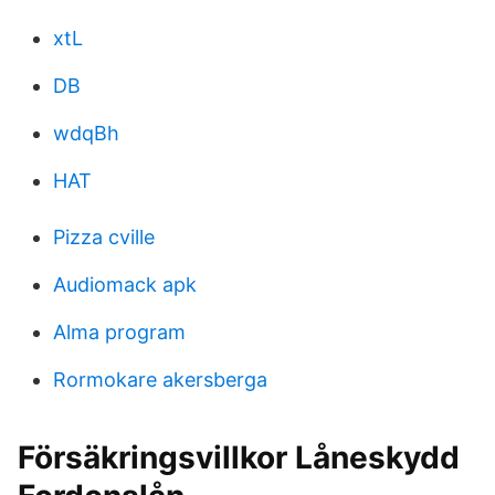
xtL
DB
wdqBh
HAT
Pizza cville
Audiomack apk
Alma program
Rormokare akersberga
Försäkringsvillkor Låneskydd