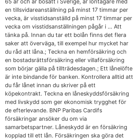
65 år och är bosatt i Sverige, är löntagare med
en tillsvidareanställning på minst 17 timmar per
vecka, är visstidsanställd på minst 17 timmar per
vecka om visstidsanställningen pågår i … Att
tänka på. Innan du tar ett bolån finns det flera
saker att överväga, till exempel hur mycket har
du råd att låna.; Teckna en hemförsäkring och
en bostadsrättsförsäkring eller villaförsäkring
som börjar gälla på tillträdesdagen.; Ett lånelöfte
är inte bindande för banken. Kontrollera alltid att
du får lånet innan du skriver på ett
köpekontrakt. Teckna en låneskyddsförsäkring
med livskydd som ger ekonomisk trygghet för
de efterlevande. BNP Paribas Cardifs
försäkringar ansöker du om via
samarbetspartner. Låneskydd är en försäkring
kopplad till ett lån. Försäkringen ska göra det